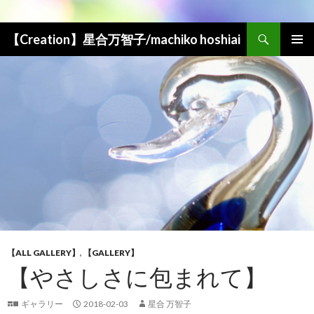
検索
【Creation】星合万智子/machiko hoshiai
コンテンツへ移動
メインメ
ニュー
【ALL GALLERY】
,
【GALLERY】
【やさしさに包まれて】
ギャラリー
2018-02-03
星合 万智子