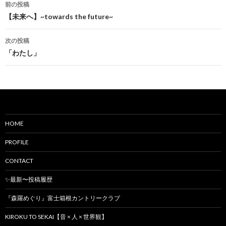
前の投稿
投稿ナビゲーション
【未来へ】~towards the future~
次の投稿
「わたし」
HOME
PROFILE
CONTACT
✨最新〜投稿履歴
『森羅めぐり』富士箱根カントリークラブ
KIROKU TO SEKAI【音 × 人 × 世界観】