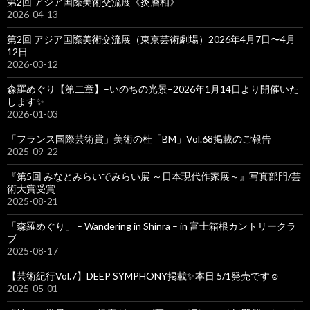
第2回 アジア国際美術交流展《炎層相》
2026-04-13
第2回 アジア国際美術交流展（東京芸術劇場）2026年4月7日〜4月
12日
2026-03-12
森羅めぐり【第二章】–いのちの光景–2026年1月14日より開催いた
します✨
2026-01-03
「フランス国際芸術賞」美術の杜「BM」Vol.68掲載のご報告
2025-09-22
『第5回 みなとみらいでみらい展 ～日本現代作家展～』写真部門/芸
術大賞受賞
2025-08-21
「森羅めぐり」 – Wandering in Shinra – in 富士箱根カントリークラ
ブ
2025-08-17
【芸術紀行Vol.7】DEEP SYMPHONY掲載✨本日 5/1発売です☺️
2025-05-01