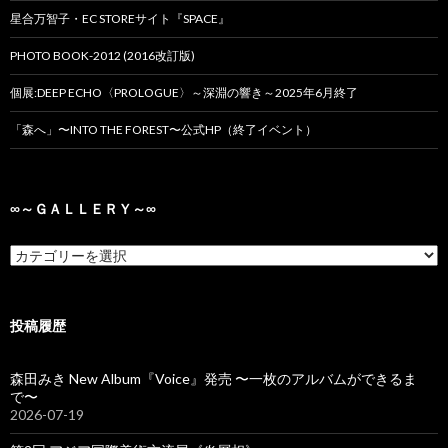
星合万智子・EC STOREサイト『SPACE』
PHOTO BOOK-2012 (2016改訂版)
個展:DEEP ECHO〈PROLOGUE〉～深淵の響き～2025年6月終了
「森へ」〜INTO THE FOREST〜公式HP（終了イベント）
∞～ＧＡＬＬＥＲＹ～∞
投稿履歴
森田みき New Album『Voice』発売 〜一枚のアルバムができるま
で〜
2026-07-19