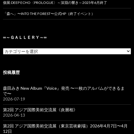
個展:DEEP ECHO〈PROLOGUE〉～深淵の響き～2025年6月終了
「森へ」〜INTO THE FOREST〜公式HP（終了イベント）
∞～ＧＡＬＬＥＲＹ～∞
投稿履歴
森田みき New Album『Voice』発売 〜一枚のアルバムができるま
で〜
2026-07-19
第2回 アジア国際美術交流展《炎層相》
2026-04-13
第2回 アジア国際美術交流展（東京芸術劇場）2026年4月7日〜4月
12日