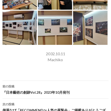
2032.10.11
Machiko
前の投稿
投稿ナビゲーション
『日本藝術の創跡Vol.28』2023年10月発刊
次の投稿
個展なび「RECOMMEND〜人気の展覧会」ご掲載ありがとうござ