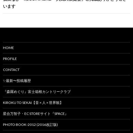
います
HOME
PROFILE
CONTACT
✨最新〜投稿履歴
『森羅めぐり』富士箱根カントリークラブ
KIROKU TO SEKAI【音 × 人 × 世界観】
星合万智子・EC STOREサイト『SPACE』
PHOTO BOOK-2012 (2016改訂版)