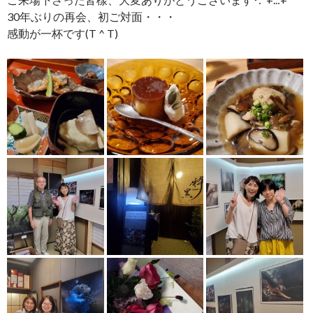
30年ぶりの再会、初ご対面・・・
感動が一杯です(T ^ T)