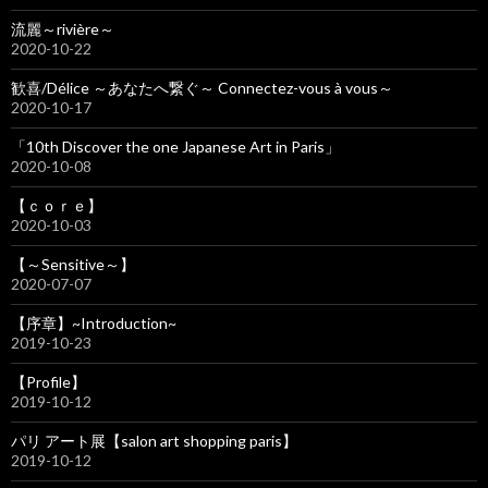
流麗～rivière～
2020-10-22
歓喜/Délice ～あなたへ繋ぐ～ Connectez-vous à vous～
2020-10-17
「10th Discover the one Japanese Art in Paris」
2020-10-08
【ｃｏｒｅ】
2020-10-03
【～Sensitive～】
2020-07-07
【序章】~Introduction~
2019-10-23
【Profile】
2019-10-12
パリ アート展【salon art shopping paris】
2019-10-12