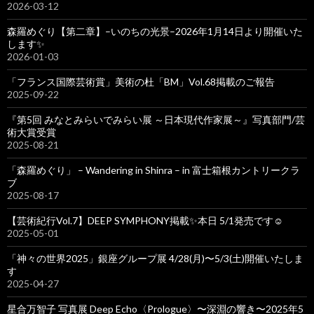
2026-03-12
森羅めぐり【第二章】–いのちの光景–2026年1月14日より開催いた
します✨
2026-01-03
「フランス国際芸術賞」美術の杜「BM」Vol.68掲載のご報告
2025-09-22
『第5回 みなとみらいでみらい展 ～日本現代作家展～』写真部門/芸
術大賞受賞
2025-08-21
「森羅めぐり」 – Wandering in Shinra – in 富士箱根カントリークラ
ブ
2025-08-17
【芸術紀行Vol.7】DEEP SYMPHONY掲載✨本日 5/1発売です☺️
2025-05-01
「神々の世界2025」銀座グループ展 4/28(月)〜5/3(土)開催いたしま
す
2025-04-27
星合万智子 写真展 Deep Echo〈Prologue〉〜深淵の響き〜2025年5