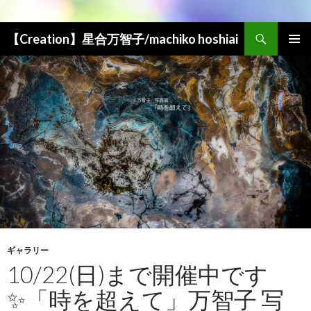
検索
【Creation】星合万智子/machiko hoshiai
コンテンツへ移動
メインメ
ニュー
ギャラリー
10/22(日)まで開催中です
✨「時を超えて」万智子 写