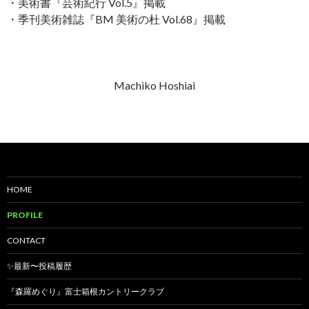
・美術書『芸術紀行 Vol.5』掲載
・季刊美術雑誌『BM 美術の杜 Vol.68』掲載
Machiko Hoshiai
HOME
PROFILE
CONTACT
✨最新〜投稿履歴
『森羅めぐり』富士箱根カントリークラブ