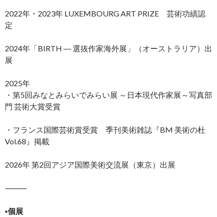
2022年・2023年 LUXEMBOURG ART PRIZE 芸術功績認
定
2024年「BIRTH ― 選抜作家海外展」（オーストラリア）出
展
2025年
・第5回みなとみらいでみらい展 ～日本現代作家展～写真部
門 芸術大賞受賞
・フランス国際芸術賞受賞 季刊美術雑誌『BM 美術の杜
Vol.68』掲載
2026年 第2回アジア国際美術交流展（東京）出展
⸻
▪️
個展