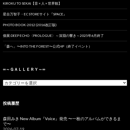
KIROKU TO SEKAI【音 × 人 × 世界観】
星合万智子・EC STOREサイト『SPACE』
PHOTO BOOK-2012 (2016改訂版)
個展:DEEP ECHO〈PROLOGUE〉～深淵の響き～2025年6月終了
「森へ」〜INTO THE FOREST〜公式HP（終了イベント）
∞～ＧＡＬＬＥＲＹ～∞
投稿履歴
森田みき New Album『Voice』発売 〜一枚のアルバムができるま
で〜
2026-07-19