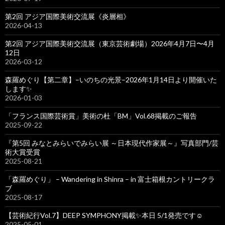
第2回 アジア国際美術交流展《炎層相》
2026-04-13
第2回 アジア国際美術交流展（東京芸術劇場）2026年4月7日〜4月
12日
2026-03-12
森羅めぐり【第二章】–いのちの光景–2026年1月14日より開催いた
します✨
2026-01-03
「フランス国際芸術賞」美術の杜「BM」Vol.68掲載のご報告
2025-09-22
『第5回 みなとみらいでみらい展 ～日本現代作家展～』写真部門/芸
術大賞受賞
2025-08-21
「森羅めぐり」 – Wandering in Shinra – in 富士箱根カントリークラ
ブ
2025-08-17
【芸術紀行Vol.7】DEEP SYMPHONY掲載✨本日 5/1発売です☺️
2025-05-01